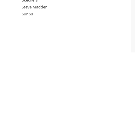
Skechers
Steve Madden
Sun68