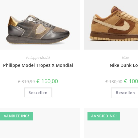
Philippe Model
Nike
Philippe Model Tropez X Mondial
Nike Dunk L
Oorspronkelijke
Huidige
Oorspr
€
160,00
€
100
€
319,99
€
130,00
prijs
prijs
prijs
was:
is:
was:
Bestellen
€ 319,99.
€ 160,00.
Bestellen
€ 130,0
AANBIEDING!
AANBIEDING!