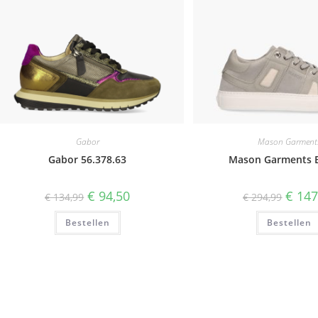
Gabor
Mason Garment
Gabor 56.378.63
Mason Garments B
Oorspronkelijke
Huidige
Oorspr
€
94,50
€
147
€
134,99
€
294,99
prijs
prijs
prijs
was:
is:
was:
Bestellen
€ 134,99.
€ 94,50.
Bestellen
€ 294,9