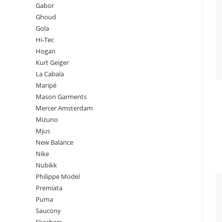
Gabor
Ghoud
Gola
Hi-Tec
Hogan
Kurt Geiger
La Cabala
Maripé
Mason Garments
Mercer Amsterdam
Mizuno
Mjus
New Balance
Nike
Nubikk
Philippe Model
Premiata
Puma
Saucony