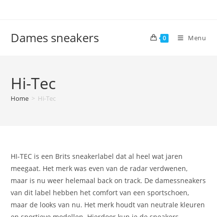
Ga
naar
inhoud
Dames sneakers
Menu
0
Hi-Tec
Home
>
Hi-Tec
HI-TEC is een Brits sneakerlabel dat al heel wat jaren
meegaat. Het merk was even van de radar verdwenen,
maar is nu weer helemaal back on track. De damessneakers
van dit label hebben het comfort van een sportschoen,
maar de looks van nu. Het merk houdt van neutrale kleuren
en sportieve modellen. Hierdoor kun je de sneakers