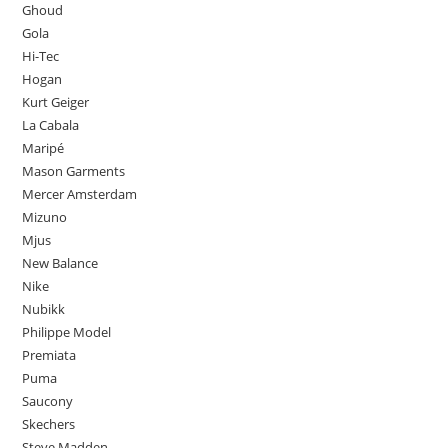
Ghoud
Gola
Hi-Tec
Hogan
Kurt Geiger
La Cabala
Maripé
Mason Garments
Mercer Amsterdam
Mizuno
Mjus
New Balance
Nike
Nubikk
Philippe Model
Premiata
Puma
Saucony
Skechers
Steve Madden