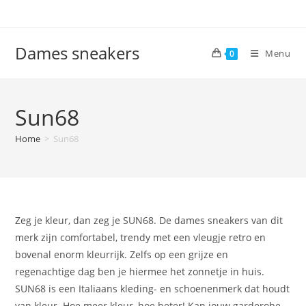
Ga
naar
inhoud
Dames sneakers
Menu
0
Sun68
Home
>
Sun68
Zeg je kleur, dan zeg je SUN68. De dames sneakers van dit
merk zijn comfortabel, trendy met een vleugje retro en
bovenal enorm kleurrijk. Zelfs op een grijze en
regenachtige dag ben je hiermee het zonnetje in huis.
SUN68 is een Italiaans kleding- en schoenenmerk dat houdt
van kleur. Hoe meer kleur, hoe beter! Kan jouw garderobe