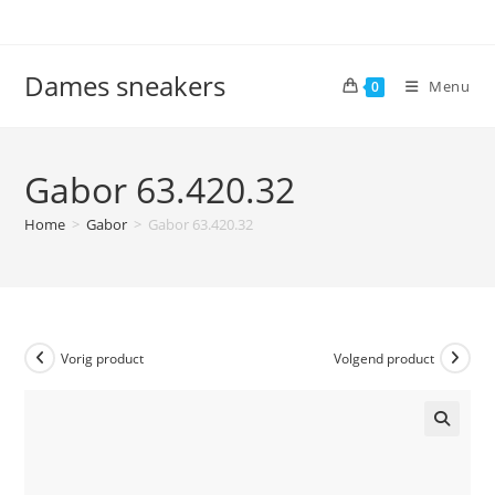
Ga
naar
inhoud
Dames sneakers
Menu
0
Gabor 63.420.32
Home
>
Gabor
>
Gabor 63.420.32
Vorig product
Volgend product