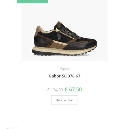
Gabor
Gabor 56.378.67
Oorspronkelijke
Huidige
€
67,50
€
134,99
prijs
prijs
was:
is:
Bestellen
€ 134,99.
€ 67,50.