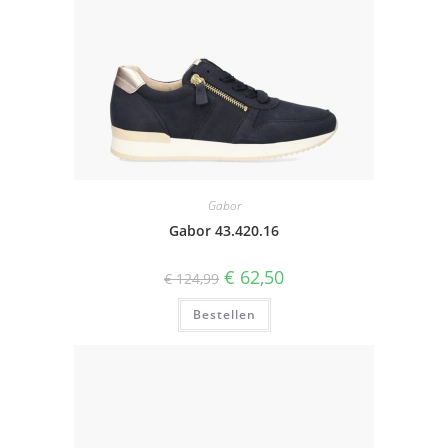
Gabor
Gabor 43.420.16
Oorspronkelijke
Huidige
€
62,50
€
124,99
prijs
prijs
was:
is:
Bestellen
€ 124,99.
€ 62,50.