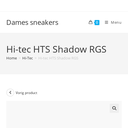
Ga
naar
inhoud
Dames sneakers
Menu
0
Hi-tec HTS Shadow RGS
Home
>
Hi-Tec
>
Hi-tec HTS Shadow RGS
Vorig product