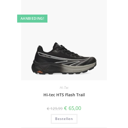
AANBIEDING!
Hi-Tec
Hi-tec HTS Flash Trail
Oorspronkelijke
Huidige
€
65,00
€
129,99
prijs
prijs
was:
is:
Bestellen
€ 129,99.
€ 65,00.