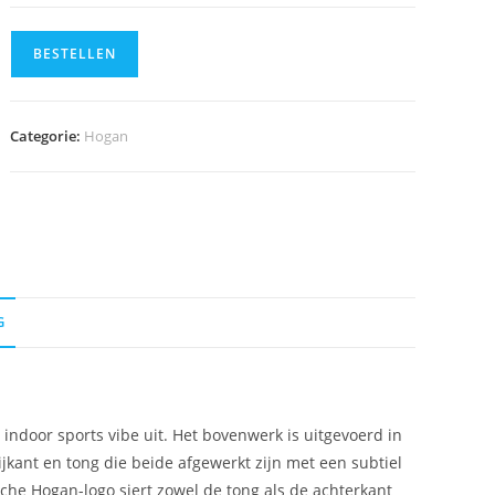
BESTELLEN
Categorie:
Hogan
G
 indoor sports vibe uit. Het bovenwerk is uitgevoerd in
jkant en tong die beide afgewerkt zijn met een subtiel
sche Hogan-logo siert zowel de tong als de achterkant