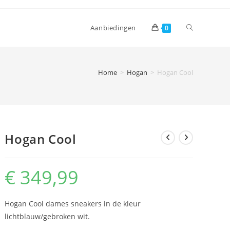
Toggle
Aanbiedingen
0
website
Home
>
Hogan
>
Hogan Cool
zoeken
Hogan Cool
€
349,99
Hogan Cool dames sneakers in de kleur
lichtblauw/gebroken wit.