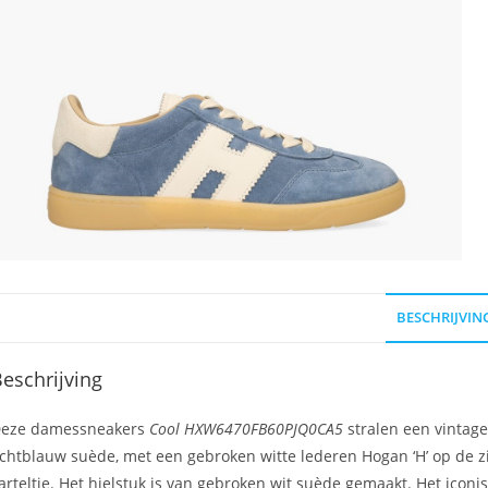
BESCHRIJVIN
eschrijving
eze damessneakers
Cool HXW6470FB60PJQ0CA5
stralen een vintage
ichtblauw suède, met een gebroken witte lederen Hogan ‘H’ op de zi
arteltje. Het hielstuk is van gebroken wit suède gemaakt. Het iconi