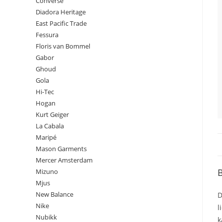
Converse
Diadora Heritage
East Pacific Trade
Fessura
Floris van Bommel
Gabor
Ghoud
Gola
Hi-Tec
Hogan
Kurt Geiger
La Cabala
Maripé
Mason Garments
Mercer Amsterdam
B
Mizuno
Mjus
New Balance
D
Nike
l
Nubikk
k