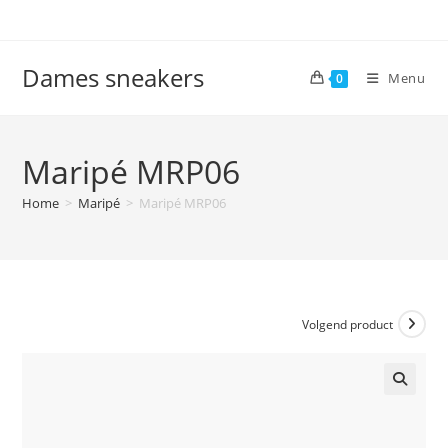
Ga
naar
inhoud
Dames sneakers
Menu
0
Maripé MRP06
Home
>
Maripé
>
Maripé MRP06
Volgend product