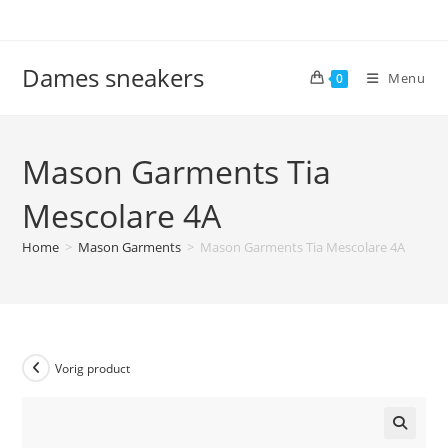
Ga
naar
inhoud
Dames sneakers
Menu
0
Mason Garments Tia
Mescolare 4A
Home
>
Mason Garments
>
Mason Garments Tia Mescolare 4A
Vorig product