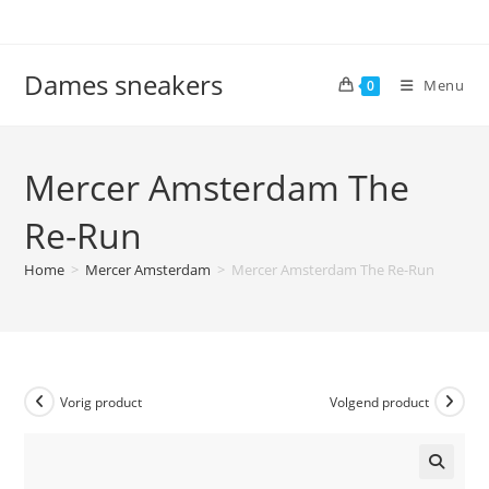
Ga
naar
inhoud
Dames sneakers
Menu
0
Mercer Amsterdam The
Re-Run
Home
>
Mercer Amsterdam
>
Mercer Amsterdam The Re-Run
Vorig product
Volgend product