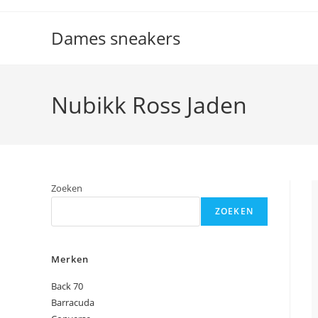
Ga
naar
Dames sneakers
inhoud
Nubikk Ross Jaden
Zoeken
ZOEKEN
Merken
Back 70
Barracuda