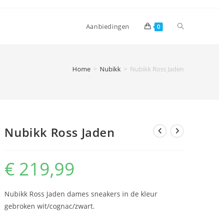
Toggle
Aanbiedingen
0
website
Home
>
Nubikk
>
Nubikk Ross Jaden
zoeken
Nubikk Ross Jaden
€
219,99
Nubikk Ross Jaden dames sneakers in de kleur
gebroken wit/cognac/zwart.