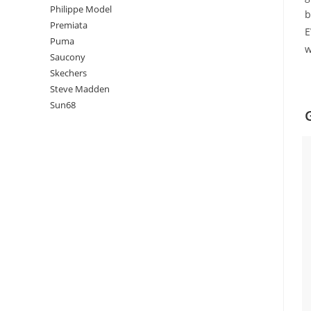
Philippe Model
b
Premiata
E
Puma
w
Saucony
Skechers
Steve Madden
Sun68