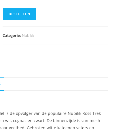
BESTELLEN
Categorie:
Nubikk
G
 is de opvolger van de populaire Nubikk Ross Trek
n wit, cognac en zwart. De binnenzijde is van mesh
aar voetbed. Gebroken witte katoenen veters en