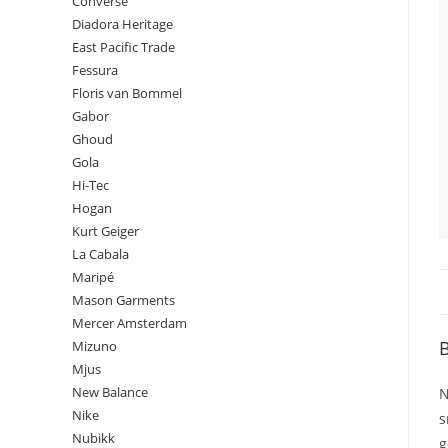
Converse
Diadora Heritage
East Pacific Trade
Fessura
Floris van Bommel
Gabor
Ghoud
Gola
Hi-Tec
Hogan
Kurt Geiger
La Cabala
Maripé
Mason Garments
Mercer Amsterdam
B
Mizuno
Mjus
New Balance
N
Nike
s
Nubikk
g