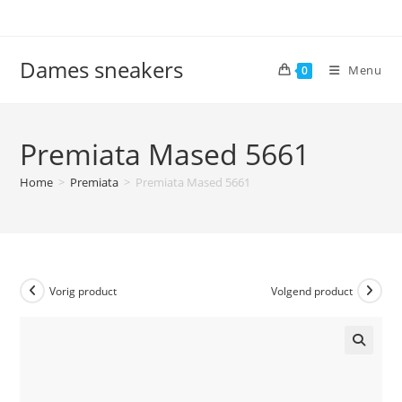
Ga
naar
inhoud
Dames sneakers
Menu
0
Premiata Mased 5661
Home
>
Premiata
>
Premiata Mased 5661
Vorig product
Volgend product