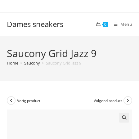
Ga
naar
inhoud
Dames sneakers
Menu
0
Saucony Grid Jazz 9
Home
>
Saucony
>
Saucony Grid Jazz 9
Vorig product
Volgend product