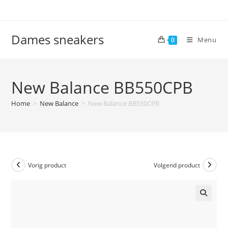
Ga
naar
inhoud
Dames sneakers
Menu
0
New Balance BB550CPB
Home
>
New Balance
>
New Balance BB550CPB
Vorig product
Volgend product