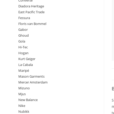
Converse
Diadora Heritage
East Pacific Trade
Fessura
Floris van Bommel
Gabor
Ghoud
Gola
Hi-Tec
Hogan
Kurt Geiger
La Cabala
Maripé
Mason Garments
Mercer Amsterdam
B
Mizuno
Mjus
New Balance
S
Nike
m
Nubikk
t