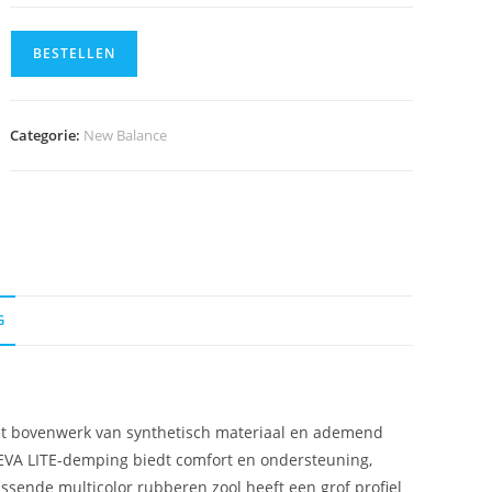
BESTELLEN
Categorie:
New Balance
G
Het bovenwerk van synthetisch materiaal en ademend
CTEVA LITE-demping biedt comfort en ondersteuning,
ssende multicolor rubberen zool heeft een grof profiel