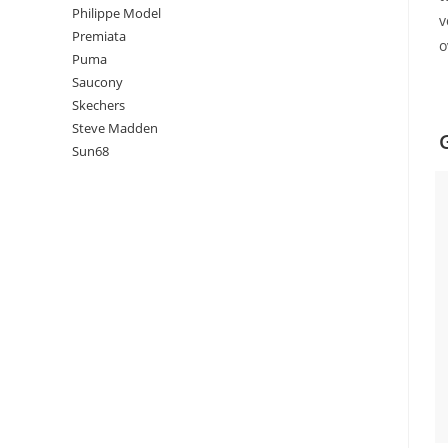
Philippe Model
v
Premiata
o
Puma
Saucony
Skechers
Steve Madden
Sun68