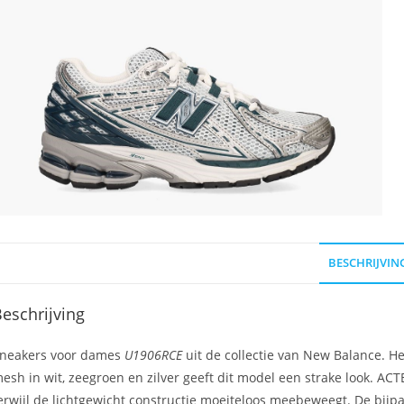
BESCHRIJVIN
eschrijving
neakers voor dames
U1906RCE
uit de collectie van New Balance. 
esh in wit, zeegroen en zilver geeft dit model een strake look. A
erwijl de lichtgewicht constructie moeiteloos meebeweegt. De bijpa