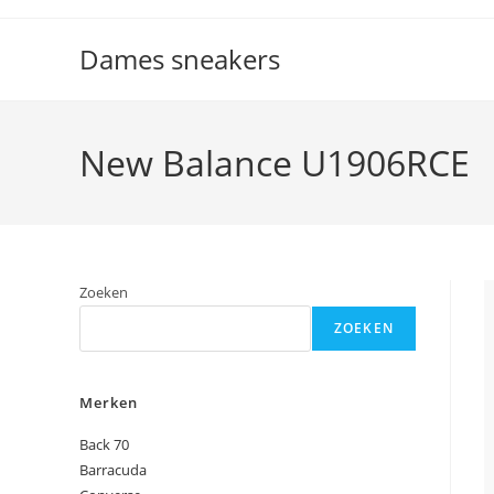
Ga
naar
Dames sneakers
inhoud
New Balance U1906RCE
Zoeken
ZOEKEN
Merken
Back 70
Barracuda