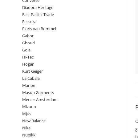
Converse
Diadora Heritage
East Pacific Trade
Fessura
Floris van Bommel
Gabor
Ghoud
Gola
Hi-Tec
Hogan
Kurt Geiger
La Cabala
Maripé
Mason Garments
Mercer Amsterdam
B
Mizuno
Mjus
New Balance
O
Nike
g
Nubikk
t