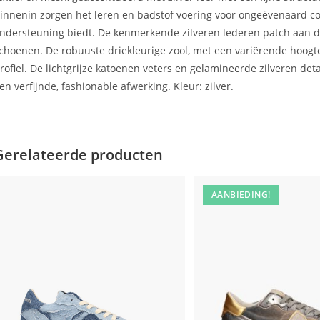
innenin zorgen het leren en badstof voering voor ongeëvenaard co
ndersteuning biedt. De kenmerkende zilveren lederen patch aan de 
choenen. De robuuste driekleurige zool, met een variërende hoogte 
rofiel. De lichtgrijze katoenen veters en gelamineerde zilveren det
en verfijnde, fashionable afwerking. Kleur: zilver.
Gerelateerde producten
AANBIEDING!