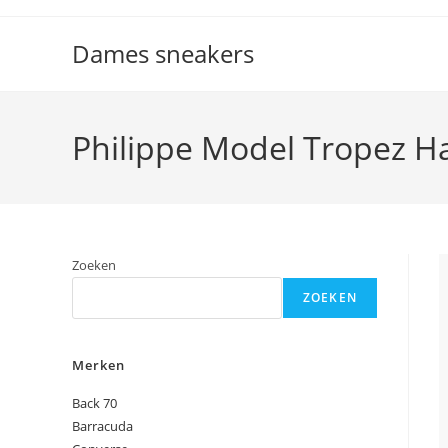
Ga
naar
Dames sneakers
inhoud
Philippe Model Tropez H
Zoeken
ZOEKEN
Merken
Back 70
Barracuda