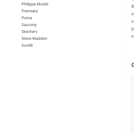
Philippe Model
B
Premiata
o
Puma
s
Saucony
p
Skechers
e
Steve Madden
Sun68