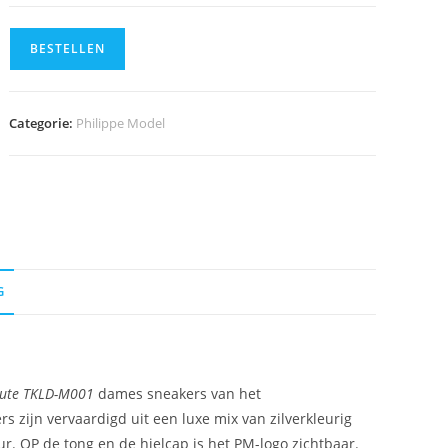
BESTELLEN
Categorie:
Philippe Model
G
aute TKLD-M001
dames sneakers van het
zijn vervaardigd uit een luxe mix van zilverkleurig
ur. OP de tong en de hielcap is het PM-logo zichtbaar.