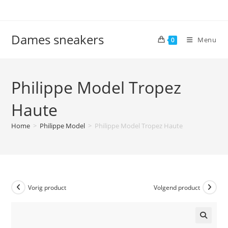
Ga
naar
inhoud
Dames sneakers
Menu
0
Philippe Model Tropez
Haute
Home
>
Philippe Model
>
Philippe Model Tropez Haute
Vorig product
Volgend product