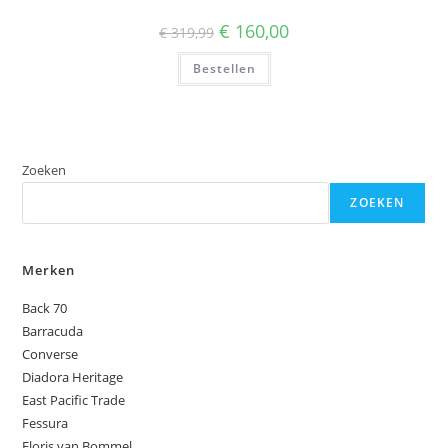
Oorspronkelijke
Huidige
€
160,00
€
319,99
prijs
prijs
was:
is:
Bestellen
€ 319,99.
€ 160,00.
Zoeken
ZOEKEN
Merken
Back 70
Barracuda
Converse
Diadora Heritage
East Pacific Trade
Fessura
Floris van Bommel