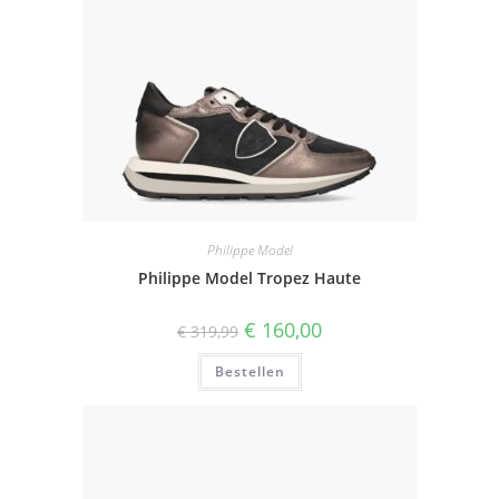
Philippe Model
Philippe Model Tropez Haute
Oorspronkelijke
Huidige
€
160,00
€
319,99
prijs
prijs
was:
is:
Bestellen
€ 319,99.
€ 160,00.