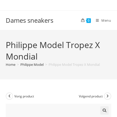
Ga
naar
inhoud
Dames sneakers
Menu
0
Philippe Model Tropez X
Mondial
Home
>
Philippe Model
>
Philippe Model Tropez X Mondial
Vorig product
Volgend product