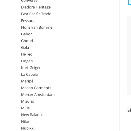
Converse
Diadora Heritage
East Pacific Trade
Fessura
Floris van Bommel
Gabor
Ghoud
Gola
Hi-Tec
Hogan
Kurt Geiger
La Cabala
Maripé
Mason Garments
Mercer Amsterdam
Mizuno
Mjus
S
New Balance
Nike
Nubikk