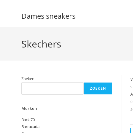
Ga
naar
Dames sneakers
inhoud
Skechers
Zoeken
V
s
ZOEKEN
A
c
Merken
z
Back 70
Barracuda