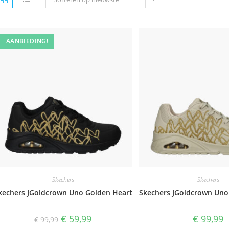
AANBIEDING!
Skechers
Skechers
kechers JGoldcrown Uno Golden Heart
Skechers JGoldcrown Uno
Oorspronkelijke
Huidige
€
59,99
€
99,99
€
99,99
prijs
prijs