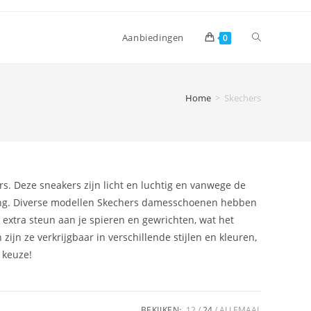
Toggle
Aanbiedingen
0
website
Home
>
Skechers
zoeken
s. Deze sneakers zijn licht en luchtig en vanwege de
ning. Diverse modellen Skechers damesschoenen hebben
extra steun aan je spieren en gewrichten, wat het
ijn ze verkrijgbaar in verschillende stijlen en kleuren,
e keuze!
BEKIJKEN:
12
24
ALLEMAAL