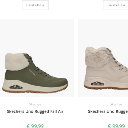
was:
is:
Bestellen
€ 99,99.
€ 59,99.
Bestellen
Skechers
Skechers
Skechers Uno Rugged Fall Air
Skechers Uno Rugged
€
99,99
€
99,99